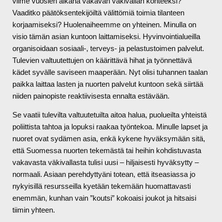
viime vuosien aikana vakavan väkivallan kohteeksi?
Vaaditko päätöksentekijöiltä välittömiä toimia tilanteen
korjaamiseksi? Huolenaiheemme on yhteinen. Minulla on
visio tämän asian kuntoon laittamiseksi. Hyvinvointialueilla
organisoidaan sosiaali-, terveys- ja pelastustoimen palvelut.
Tulevien valtuutettujen on käärittävä hihat ja työnnettävä
kädet syvälle saviseen maaperään. Nyt olisi tuhannen taalan
paikka laittaa lasten ja nuorten palvelut kuntoon sekä siirtää
niiden painopiste reaktiivisesta ennalta estävään.
Se vaatii tulevilta valtuutetuilta aitoa halua, puolueilta yhteistä
poliittista tahtoa ja lopuksi raakaa työntekoa. Minulle lapset ja
nuoret ovat sydämen asia, enkä kykene hyväksymään sitä,
että Suomessa nuorten tekemästä tai heihin kohdistuvasta
vakavasta väkivallasta tulisi uusi – hiljaisesti hyväksytty –
normaali. Asiaan perehdyttyäni totean, että itseasiassa jo
nykyisillä resursseilla kyetään tekemään huomattavasti
enemmän, kunhan vain ”koutsi” kokoaisi joukot ja hitsaisi
tiimin yhteen.