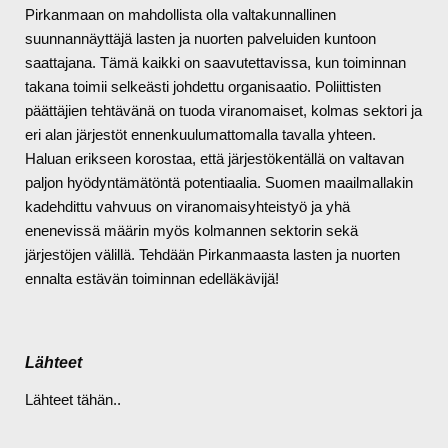
Pirkanmaan on mahdollista olla valtakunnallinen
suunnannäyttäjä lasten ja nuorten palveluiden kuntoon
saattajana. Tämä kaikki on saavutettavissa, kun toiminnan
takana toimii selkeästi johdettu organisaatio. Poliittisten
päättäjien tehtävänä on tuoda viranomaiset, kolmas sektori ja
eri alan järjestöt ennenkuulumattomalla tavalla yhteen.
Haluan erikseen korostaa, että järjestökentällä on valtavan
paljon hyödyntämätöntä potentiaalia. Suomen maailmallakin
kadehdittu vahvuus on viranomaisyhteistyö ja yhä
enenevissä määrin myös kolmannen sektorin sekä
järjestöjen välillä. Tehdään Pirkanmaasta lasten ja nuorten
ennalta estävän toiminnan edelläkävijä!
Lähteet
Lähteet tähän..